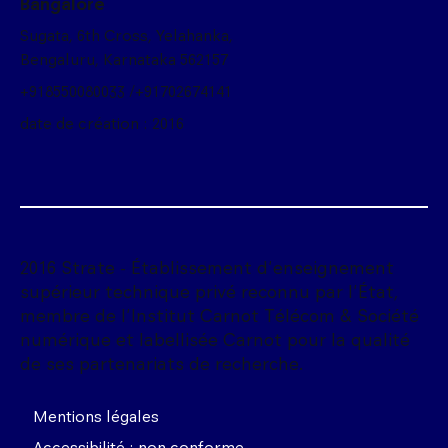
Bangalore
Sugata, 6th Cross, Yelahanka,
Bengaluru, Karnataka 562157
+918550080033 /+91702674141
date de création : 2016
2016 Strate - Établissement d'enseignement
supérieur technique privé reconnu par l'État,
membre de l'Institut Carnot Télécom & Société
numérique et labellisée Carnot pour la qualité
de ses partenariats de recherche.
Mentions légales
Accessibilité : non conforme