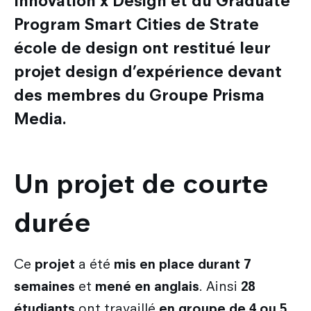
Innovation x Design et du Graduate
Les métiers du design
Nos actualités
Admission en Design Prototypage
Galileo Global Education
Recherche
Program Smart Cities de Strate
Les secteurs d'activité du designer
Admission en Mastères Spécialisés
Encyclopédie du design
école de design ont restitué leur
Strate Research
Que deviennent nos diplômés ?
projet design d’expérience devant
International
Admissions hors Mon Master
FAQ
Labo : Robotics by design lab
des membres du Groupe Prisma
Combien coûtent mes études ?
Qui sommes-nous ?
Découvrir le service international
Labo : Exalt Design Lab
Media.
Entreprises
Le cursus Design à l'international
Labo : Reset Design Lab
L'échange académique
Labo : Ethos Design Lab
Un projet de courte
Candidature des étudiants internationaux
durée
Nos partenaires internationaux
Ce
projet
a été
mis en place durant 7
semaines
et
mené en anglais
. Ainsi
28
étudiants
ont travaillé
en groupe de 4 ou 5