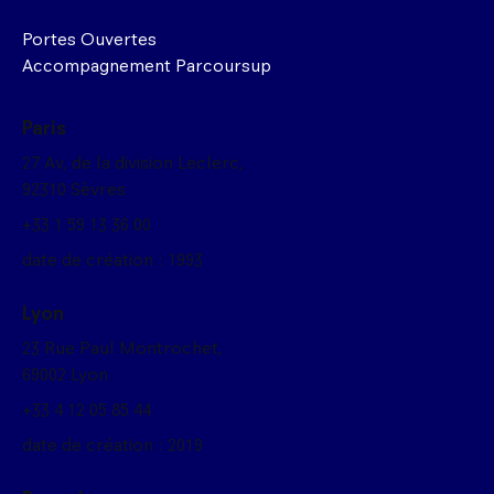
Portes Ouvertes
Accompagnement Parcoursup
Paris
27 Av, de la division Leclerc,
92310 Sèvres
+33 1 59 13 36 00
date de création : 1993
Lyon
23 Rue Paul Montrochet,
69002 Lyon
+33 4 12 05 85 44
date de création : 2019