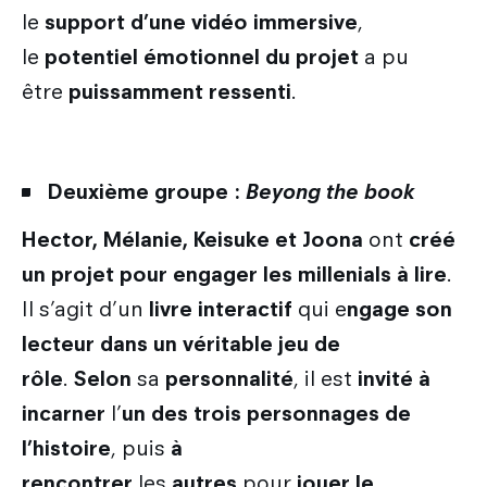
le
support d’une vidéo immersive
,
le
potentiel émotionnel du projet
a pu
être
puissamment ressenti
.
Deuxième groupe
:
Beyong the book
Hector, Mélanie, Keisuke et Joona
ont
créé
un projet pour engager les millenials à lire
.
Il s’agit d’un
livre interactif
qui e
ngage son
lecteur dans un véritable jeu de
rôle
.
Selon
sa
personnalité
, il est
invité à
incarner
l’
un des trois personnages de
l’histoire
, puis
à
rencontrer
les
autres
pour
jouer le