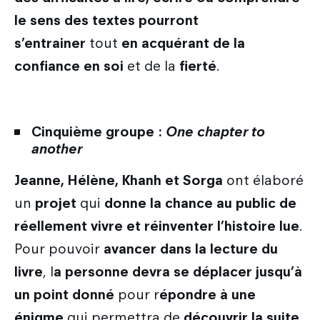
le sens des textes pourront
s’entrainer
tout
en acquérant de la
confiance en soi
et de la
fierté
.
Cinquième groupe :
One chapter to
another
Jeanne, Hélène, Khanh et Sorga
ont élaboré
un
projet
qui
donne la chance au public de
réellement vivre et réinventer l’histoire lue
.
Pour pouvoir
avancer dans la lecture du
livre
, l
a personne devra se déplacer jusqu’à
un point donné
pour r
épondre à une
énigme
qui permettra de
découvrir la suite