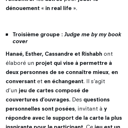
dénouement « in real life »
.
Troisième groupe :
Judge me by my book
cover
Hanaé, Esther, Cassandre et Rishabh
ont
élaboré un
projet qui vise à permettre à
deux personnes de se connaître mieux
,
en
conversant
et
en échangeant
. Il s’agit
d’un
jeu de cartes composé de
couvertures d’ouvrages.
Des
questions
personnelles sont posées
, invitant à
y
répondre avec le support de la carte la plus
inspirante pour le participant
. Ce
jeu est un