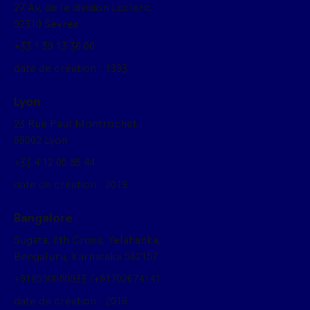
27 Av, de la division Leclerc,
92310 Sèvres
+33 1 59 13 36 00
date de création : 1993
Lyon
23 Rue Paul Montrochet,
69002 Lyon
+33 4 12 05 85 44
date de création : 2019
Bangalore
Sugata, 6th Cross, Yelahanka,
Bengaluru, Karnataka 562157
+918550080033 /+91702674141
date de création : 2016