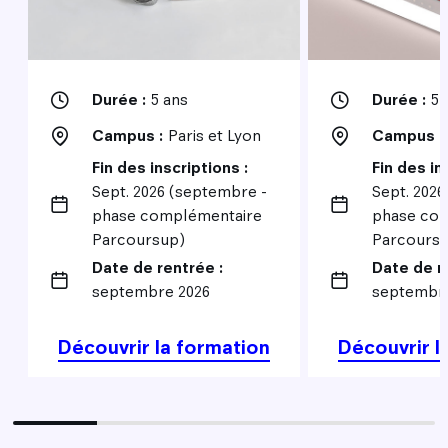
Durée :
5 ans
Durée :
5 
Campus :
Paris et Lyon
Campus :
Fin des inscriptions :
Fin des in
Sept. 2026 (septembre -
Sept. 202
phase complémentaire
phase co
Parcoursup)
Parcours
Date de rentrée :
Date de r
septembre 2026
septembre
Découvrir la formation
Découvrir l
20% completed