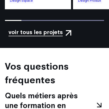
Design Espace
Design Produit
découvrir
Herencia
découvrir
est une 
16.666666666666668% completed
voir tous les projets
Vos questions
fréquentes
Quels métiers après
une formation en