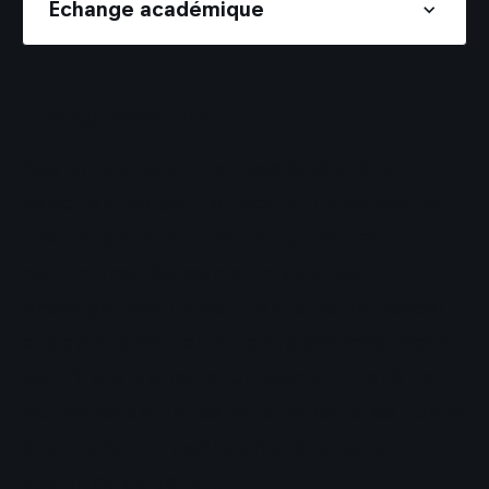
Echange académique
Echange académique
Nos étudiants ont la possibilté d'être
sélectionnés pour effectuer un semestre
d'échange dans l'une de nos écoles
partenaires. Au sein d'universités
prestigieuses, ils pourront ainsi renforcer
et approfondir leurs connaissances liées à
leur filière d'origine, ou bien s'initier à de
nouvelles pratiques artistiques telles que la
sculpture, le travail de matériaux, le
soufflage de verre...