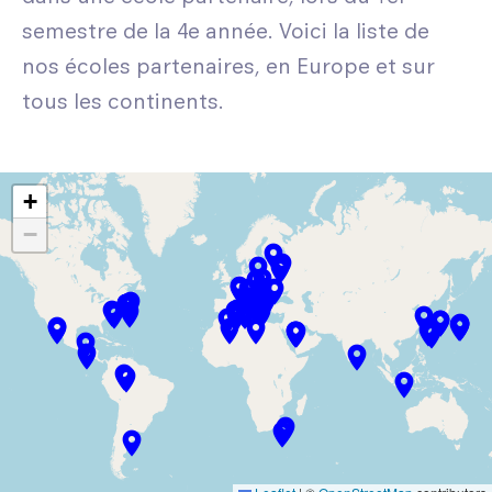
semestre de la 4e année. Voici la liste de
nos écoles partenaires, en Europe et sur
tous les continents.
+
−