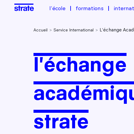
l'école
formations
internat
L'échange Acad
Accueil
Service International
l'échange
académiq
strate