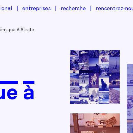
ional
entreprises
recherche
rencontrez-no
émique À Strate
ue à