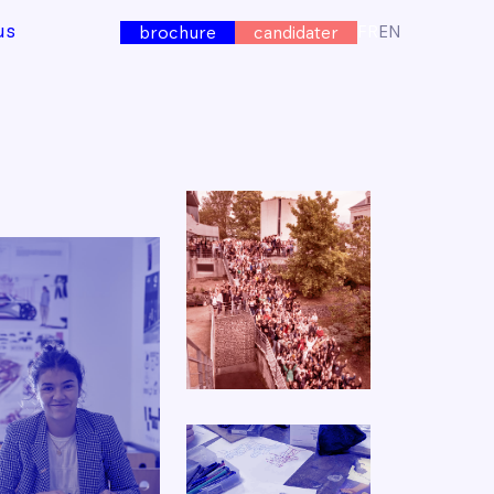
us
FR
EN
brochure
candidater