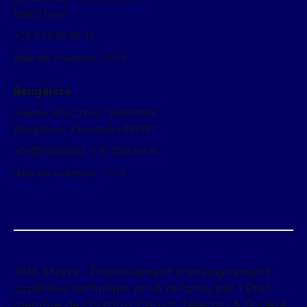
69002 Lyon
+33 4 12 05 85 44
date de création : 2019
Bangalore
Sugata, 6th Cross, Yelahanka,
Bengaluru, Karnataka 562157
+918550080033 /+91702674141
date de création : 2016
2016 Strate - Établissement d'enseignement
supérieur technique privé reconnu par l'État,
membre de l'Institut Carnot Télécom & Société