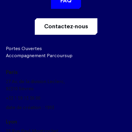
FAQ
Contactez-nous
Portes Ouvertes
Accompagnement Parcoursup
Paris
27 Av, de la division Leclerc,
92310 Sèvres
+33 1 59 13 36 00
date de création : 1993
Lyon
23 Rue Paul Montrochet,