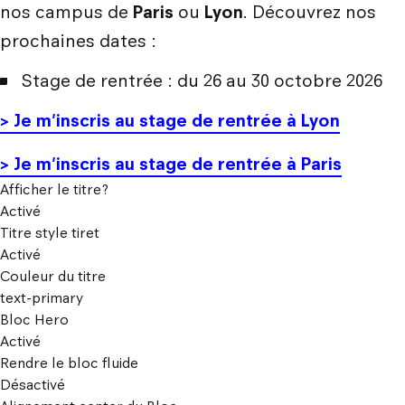
Les métiers du design
nos campus de
Paris
ou
Lyon
. Découvrez nos
Nos actualités
Admission en Design Prototypage
Galileo Global Education
Recherche
prochaines dates :
Les secteurs d'activité du designer
Admission en Mastères Spécialisés
Encyclopédie du design
Strate Research
Que deviennent nos diplômés ?
Stage de rentrée : du 26 au 30 octobre 2026
International
Admissions hors Mon Master
FAQ
Labo : Robotics by design lab
> Je m'inscris au stage de rentrée à Lyon
Combien coûtent mes études ?
Qui sommes-nous ?
Découvrir le service international
Labo : Exalt Design Lab
Entreprises
> Je m'inscris au stage de rentrée à Paris
Le cursus Design à l'international
Labo : Reset Design Lab
Afficher le titre?
L'échange académique
Activé
Labo : Ethos Design Lab
Titre style tiret
Candidature des étudiants internationaux
Activé
Couleur du titre
Nos partenaires internationaux
text-primary
Bloc Hero
Activé
Rendre le bloc fluide
Désactivé