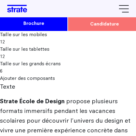
Brochure
Candidature
L'école
Taille sur les mobiles
12
Avis & Témoignages
Taille sur les tablettes
Formations
12
Strate Paris
Taille sur les grands écrans
Strate Lyon
6
Ajouter des composants
Admissions
La vie étudiante à Strate
Texte
Comment candidater à Strate ?
Le design by Strate
Strate École de Design
propose plusieurs
Rencontrez-nous
Admission en Cursus Design
Tarifs / Financement / Logement
formats immersifs pendant les vacances
Nos prochaines dates
Parcoursup : Admission 1ère année Design
Nos partenaires
scolaires pour découvrir l’univers du design et
Après Strate
JPO & autres évènements
vivre une première expérience concrète dans
Admission Parallèle : 2e, 3e et 4e année Design
L'équipe Strate