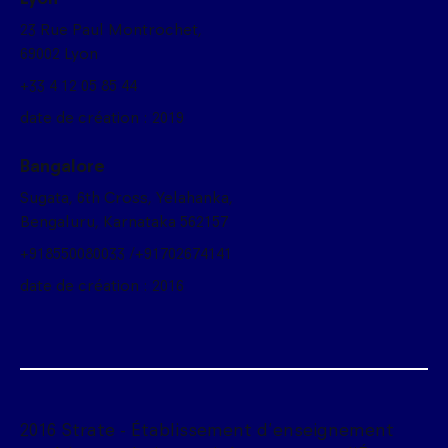
23 Rue Paul Montrochet,
69002 Lyon
+33 4 12 05 85 44
date de création : 2019
Bangalore
Sugata, 6th Cross, Yelahanka,
Bengaluru, Karnataka 562157
+918550080033 /+91702674141
date de création : 2016
2016 Strate - Établissement d'enseignement