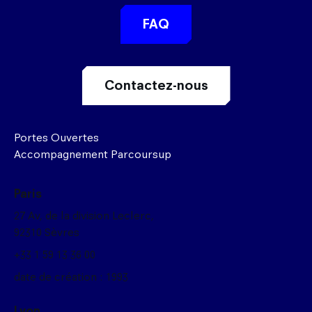
FAQ
Contactez-nous
Portes Ouvertes
Accompagnement Parcoursup
Paris
27 Av, de la division Leclerc,
92310 Sèvres
+33 1 59 13 36 00
date de création : 1993
Lyon