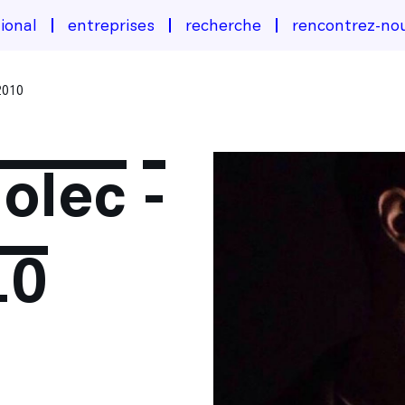
ional
entreprises
recherche
rencontrez-no
2010
olec -
10