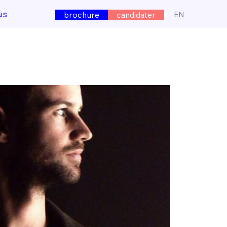
us
FR
EN
brochure
candidater