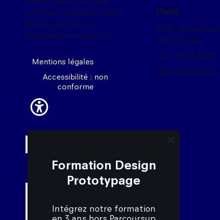
Carnot Télécom & Société
Paris
numérique et labellisée Carnot
pour la qualité de ses
27 Av, de la divisi
partenariats de recherche.
92310 Sèvres
+33 1 59 13 36 00
Mentions légales
date de création :
Accessibilité : non
conforme
close trigger 
Formation Design
Prototypage
Intégrez notre formation
en 3 ans hors Parcoursup