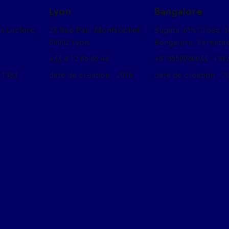
Lyon
Bangalore
on Leclerc,
23 Rue Paul Montrochet,
Sugata, 6th Cross, 
69002 Lyon
Bengaluru, Karnata
+33 4 12 05 85 44
+918550080033 /+91
 1993
date de création : 2019
date de création : 2
box