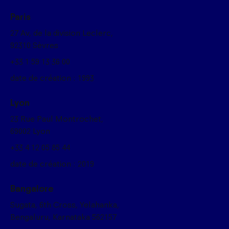
Paris
27 Av, de la division Leclerc,
92310 Sèvres
+33 1 59 13 36 00
date de création : 1993
Lyon
23 Rue Paul Montrochet,
69002 Lyon
+33 4 12 05 85 44
date de création : 2019
Bangalore
Sugata, 6th Cross, Yelahanka,
Bengaluru, Karnataka 562157