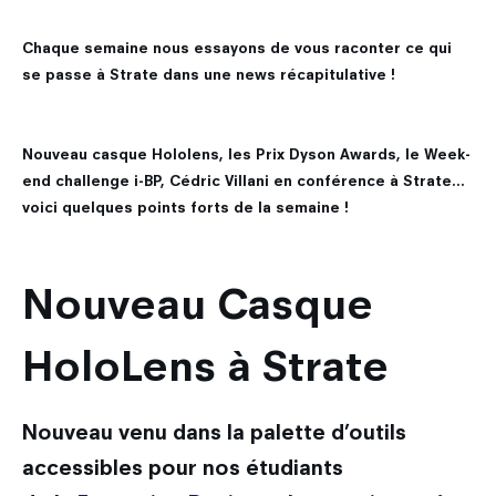
Les métiers du design
Nos actualités
Admission en Design Prototypage
Galileo Global Education
Recherche
Chaque semaine nous essayons de vous raconter ce qui
Les secteurs d'activité du designer
Admission en Mastères Spécialisés
Encyclopédie du design
se passe à Strate dans une news récapitulative !
Strate Research
Que deviennent nos diplômés ?
International
Admissions hors Mon Master
FAQ
Labo : Robotics by design lab
Nouveau casque Hololens, les Prix Dyson Awards, le Week-
Combien coûtent mes études ?
Qui sommes-nous ?
Découvrir le service international
Labo : Exalt Design Lab
end challenge i-BP, Cédric Villani en conférence à Strate...
Entreprises
voici quelques points forts de la semaine !
Le cursus Design à l'international
Labo : Reset Design Lab
L'échange académique
Labo : Ethos Design Lab
Nouveau Casque
Candidature des étudiants internationaux
Nos partenaires internationaux
HoloLens à Strate
Nouveau venu dans la palette d’outils
accessibles pour nos étudiants