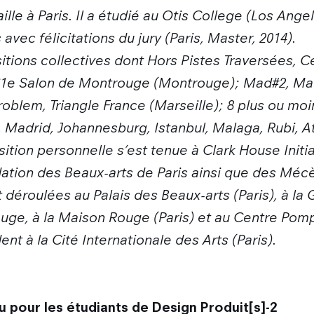
availle à Paris. Il a étudié au Otis College (Los Ang
vec félicitations du jury (Paris, Master, 2014).
sitions collectives dont Hors Pistes Traversées,
 61e Salon de Montrouge (Montrouge); Mad#2, Mai
oblem, Triangle France (Marseille); 8 plus ou moi
 Madrid, Johannesburg, Istanbul, Malaga, Rubi, A
ition personnelle s’est tenue à Clark House Initi
ondation des Beaux-arts de Paris ainsi que des M
roulées au Palais des Beaux-arts (Paris), à la G
ouge, à la Maison Rouge (Paris) et au Centre Pomp
ent à la Cité Internationale des Arts (Paris).
 pour les étudiants de Design Produit[s]-2