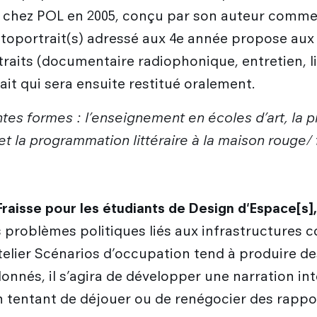
u chez POL en 2005, conçu par son auteur comme 
toportrait(s) adressé aux 4e année propose aux 
aits (documentaire radiophonique, entretien, lis
ait qui sera ensuite restitué oralement.
érentes formes : l’enseignement en écoles d’art, l
t la programmation littéraire à la maison rouge/
Fraisse pour les étudiants de Design d'Espace[s],
 problèmes politiques liés aux infrastructure
atelier Scénarios d’occupation tend à produire de
donnés, il s’agira de développer une narration i
en tentant de déjouer ou de renégocier des rappo