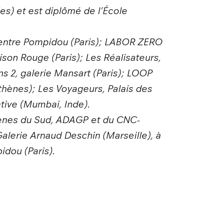
eles) et est diplômé de l’École
 Centre Pompidou (Paris); LABOR ZERO
son Rouge (Paris); Les Réalisateurs,
ns 2, galerie Mansart (Paris); LOOP
thènes); Les Voyageurs, Palais des
ative (Mumbai, Inde).
écènes du Sud, ADAGP et du CNC-
alerie Arnaud Deschin (Marseille), à
idou (Paris).