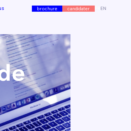
us
FR
EN
brochure
candidater
 de