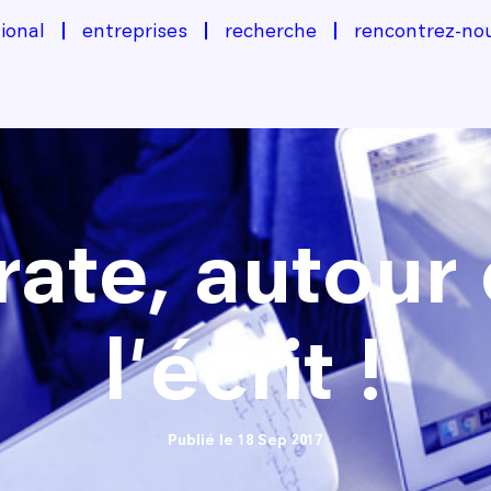
ional
entreprises
recherche
rencontrez-no
rate, autour
l'écrit !
Publié le 18 Sep 2017