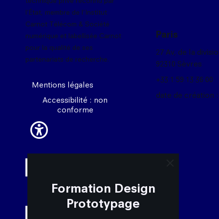
technique privé reconnu par
l'État, membre de l'Institut
Carnot Télécom & Société
Paris
numérique et labellisée Carnot
pour la qualité de ses
27 Av, de la divisi
partenariats de recherche.
92310 Sèvres
+33 1 59 13 36 00
Mentions légales
date de création :
Accessibilité : non
conforme
close trigger 
Formation Design
Prototypage