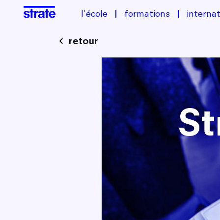
l'école
formations
internat
retour
Image
St