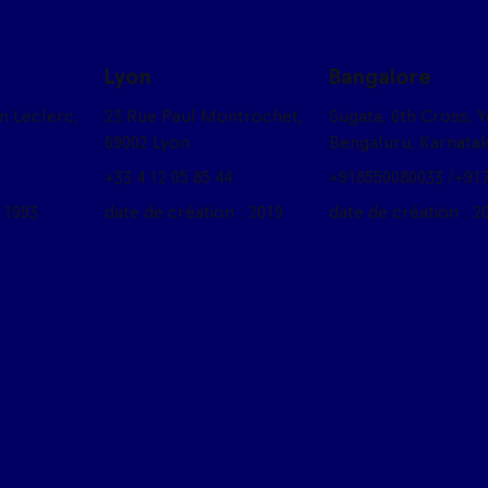
Lyon
Bangalore
on Leclerc,
23 Rue Paul Montrochet,
Sugata, 6th Cross, 
69002 Lyon
Bengaluru, Karnata
+33 4 12 05 85 44
+918550080033 /+91
 1993
date de création : 2019
date de création : 2
box