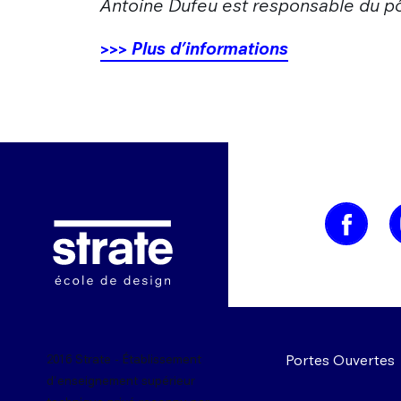
Antoine Dufeu est responsable du pôle
>>>
Plus d’informations
Image
Portes Ouvertes
2016 Strate - Établissement
d'enseignement supérieur