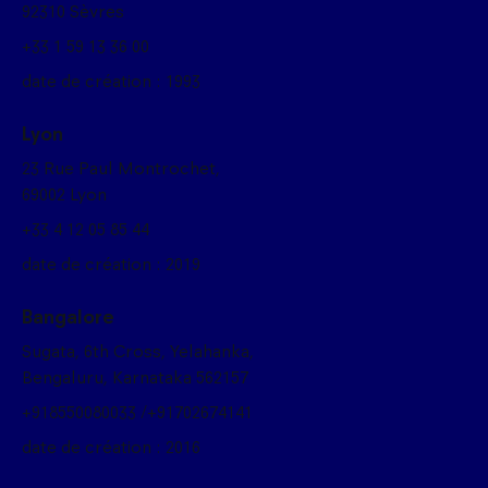
92310 Sèvres
+33 1 59 13 36 00
date de création : 1993
Lyon
23 Rue Paul Montrochet,
69002 Lyon
+33 4 12 05 85 44
date de création : 2019
Bangalore
Sugata, 6th Cross, Yelahanka,
Bengaluru, Karnataka 562157
+918550080033 /+91702674141
date de création : 2016