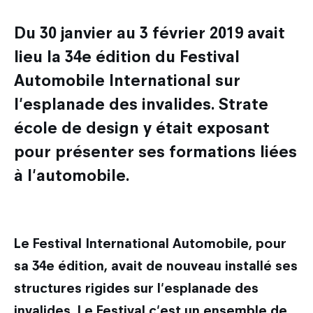
Les métiers du design
Nos actualités
Admission en Design Prototypage
Galileo Global Education
Recherche
Du 30 janvier au 3 février 2019 avait
Les secteurs d'activité du designer
Admission en Mastères Spécialisés
Encyclopédie du design
lieu la 34e édition du Festival
Strate Research
Que deviennent nos diplômés ?
International
Admissions hors Mon Master
FAQ
Automobile International sur
Labo : Robotics by design lab
Combien coûtent mes études ?
Qui sommes-nous ?
l'esplanade des invalides. Strate
Découvrir le service international
Labo : Exalt Design Lab
Entreprises
école de design y était exposant
Le cursus Design à l'international
Labo : Reset Design Lab
pour présenter ses formations liées
L'échange académique
Labo : Ethos Design Lab
à l'automobile.
Candidature des étudiants internationaux
Nos partenaires internationaux
Le Festival International Automobile, pour
sa 34e édition, avait de nouveau installé ses
structures rigides sur l'esplanade des
invalides. Le Festival c'est un ensemble de