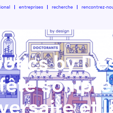
ional
entreprises
recherche
rencontrez-no
otics by De
fête son pr
versaire et 