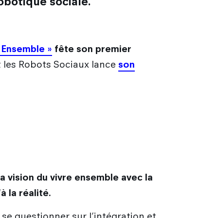
robotique sociale.
e Ensemble »
fête son premier
et les Robots Sociaux lance
son
Sa vision du vivre ensemble avec la
à la réalité.
se questionner sur l’intégration et