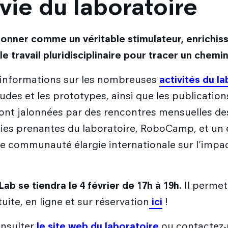
vie du laboratoire
tionner comme un véritable stimulateur, enrichis
le travail pluridisciplinaire pour tracer un chemin
 informations sur les nombreuses
activités du l
udes et les prototypes, ainsi que les publication
ront jalonnées par des rencontres mensuelles des
ties prenantes du laboratoire, RoboCamp, et un
ne communauté élargie internationale sur l’impac
ab se tiendra le 4 février de 17h à 19h.
Il permet
tuite, en ligne et sur réservation
ici
!
onsulter
le site web du laboratoire
ou contactez