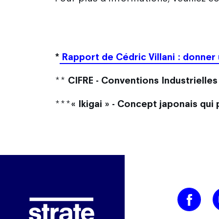
*
Rapport de Cédric Villani : donner un
**
CIFRE - Conventions Industrielle
***
« Ikigai » - Concept japonais qui 
Image