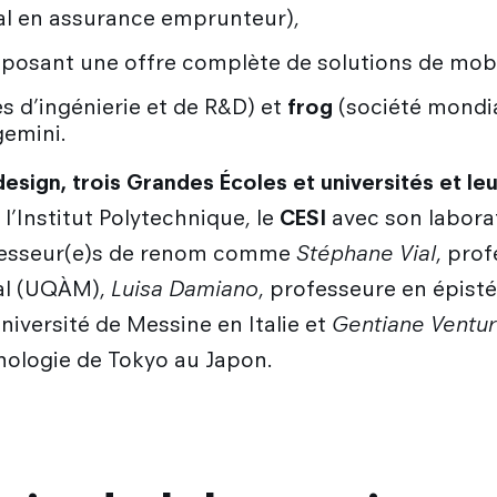
al en assurance emprunteur),
posant une offre complète de solutions de mobil
s d’ingénierie et de R&D) et
frog
(société mondia
gemini.
sign, trois Grandes Écoles et universités et l
l’Institut Polytechnique, le
CESI
avec son labora
rofesseur(e)s de renom comme
Stéphane Vial
, prof
éal (UQÀM),
Luisa Damiano
, professeure en épist
niversité de Messine en Italie et
Gentiane Ventu
hnologie de Tokyo au Japon.