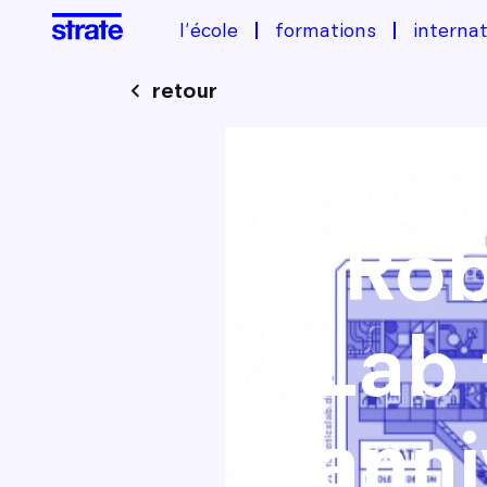
l'école
formations
internat
retour
Image
Rob
Lab 
anni