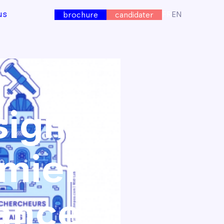
us
FR
EN
brochure
candidater
sign
emier
lance