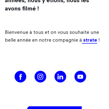
années, nous y étions, nous les
Les métiers du design
Nos actualités
Admission en Design Prototypage
Galileo Global Education
Recherche
avons filmé !
Les secteurs d'activité du designer
Admission en Mastères Spécialisés
Encyclopédie du design
Strate Research
Que deviennent nos diplômés ?
International
Admissions hors Mon Master
FAQ
Labo : Robotics by design lab
Bienvenue à tous et on vous souhaite une
Combien coûtent mes études ?
Qui sommes-nous ?
Découvrir le service international
Labo : Exalt Design Lab
belle année en notre compagnie à
strate
!
Entreprises
Le cursus Design à l'international
Labo : Reset Design Lab
L'échange académique
Labo : Ethos Design Lab
Candidature des étudiants internationaux
Nos partenaires internationaux