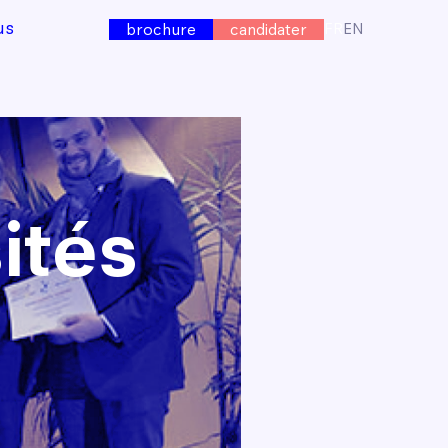
us
FR
EN
brochure
candidater
ités