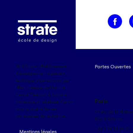
Image
Portes Ouvertes
2016 Strate - Établissement
d'enseignement supérieur
technique privé reconnu par
l'État, membre de l'Institut
Carnot Télécom & Société
Paris
numérique et labellisée Carnot
pour la qualité de ses
27 Av, de la divisi
partenariats de recherche.
92310 Sèvres
+33 1 59 13 36 00
Mentions légales