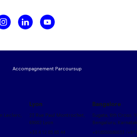
Accompagnement Parcoursup
Lyon
Bangalore
on Leclerc,
23 Rue Paul Montrochet,
Sugata, 6th Cross, 
69002 Lyon
Bengaluru, Karnata
+33 4 12 05 85 44
+918550080033 /+91