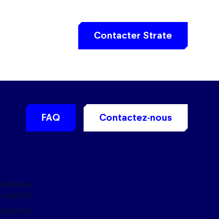
Contacter Strate
FAQ
Contactez-nous
Yelahanka,
ka 562157
702674141