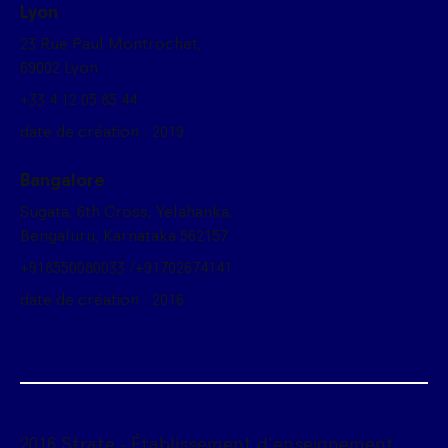
Lyon
23 Rue Paul Montrochet,
69002 Lyon
+33 4 12 05 85 44
date de création : 2019
Bangalore
Sugata, 6th Cross, Yelahanka,
Bengaluru, Karnataka 562157
+918550080033 /+91702674141
date de création : 2016
2016 Strate - Établissement d'enseignement