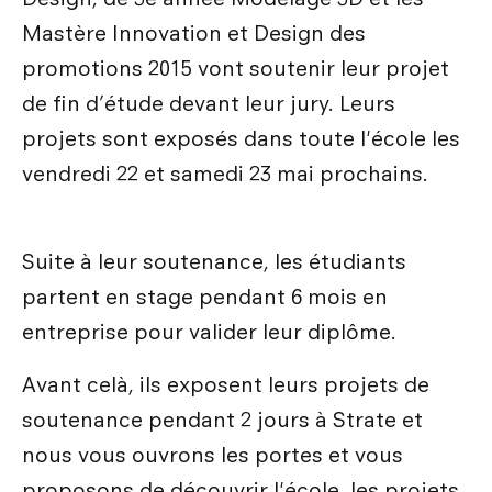
Les métiers du design
Nos actualités
Admission en Design Prototypage
Galileo Global Education
Recherche
Mastère Innovation et Design des
Les secteurs d'activité du designer
promotions 2015 vont soutenir leur projet
Admission en Mastères Spécialisés
Encyclopédie du design
Strate Research
Que deviennent nos diplômés ?
de fin d’étude devant leur jury. Leurs
International
Admissions hors Mon Master
FAQ
Labo : Robotics by design lab
projets sont exposés dans toute l'école les
Combien coûtent mes études ?
Qui sommes-nous ?
Découvrir le service international
vendredi 22 et samedi 23 mai prochains.
Labo : Exalt Design Lab
Entreprises
Le cursus Design à l'international
Labo : Reset Design Lab
L'échange académique
Suite à leur soutenance, les étudiants
Labo : Ethos Design Lab
partent en stage pendant 6 mois en
Candidature des étudiants internationaux
entreprise pour valider leur diplôme.
Nos partenaires internationaux
Avant celà, ils exposent leurs projets de
soutenance pendant 2 jours à Strate et
nous vous ouvrons les portes et vous
proposons de découvrir l'école, les projets