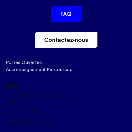
FAQ
Contactez-nous
Portes Ouvertes
Accompagnement Parcoursup
Paris
27 Av, de la division Leclerc,
92310 Sèvres
+33 1 59 13 36 00
date de création : 1993