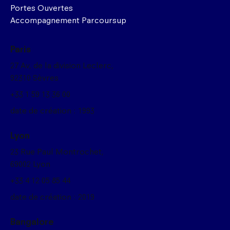
Portes Ouvertes
Accompagnement Parcoursup
Paris
27 Av, de la division Leclerc,
92310 Sèvres
+33 1 59 13 36 00
date de création : 1993
Lyon
23 Rue Paul Montrochet,
69002 Lyon
+33 4 12 05 85 44
date de création : 2019
Bangalore