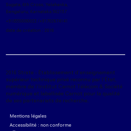
Sugata, 6th Cross, Yelahanka,
Bengaluru, Karnataka 562157
+918550080033 /+91702674141
date de création : 2016
2016 Strate - Établissement d'enseignement
supérieur technique privé reconnu par l'État,
membre de l'Institut Carnot Télécom & Société
numérique et labellisée Carnot pour la qualité
de ses partenariats de recherche.
Mentions légales
Accessibilité : non conforme