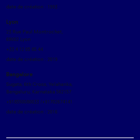
date de création : 1993
Lyon
23 Rue Paul Montrochet,
69002 Lyon
+33 4 12 05 85 44
date de création : 2019
Bangalore
Sugata, 6th Cross, Yelahanka,
Bengaluru, Karnataka 562157
+918550080033 /+91702674141
date de création : 2016