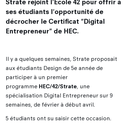
Strate rejoint l'Ecole 42 pour offrir à
Les métiers du design
Nos actualités
Admission en Design Prototypage
Galileo Global Education
Recherche
ses étudiants l'opportunité de
Les secteurs d'activité du designer
Admission en Mastères Spécialisés
Encyclopédie du design
décrocher le Certificat "Digital
Strate Research
Que deviennent nos diplômés ?
International
Admissions hors Mon Master
FAQ
Entrepreneur" de HEC.
Labo : Robotics by design lab
Combien coûtent mes études ?
Qui sommes-nous ?
Découvrir le service international
Labo : Exalt Design Lab
Entreprises
Le cursus Design à l'international
Labo : Reset Design Lab
Il y a quelques semaines, Strate proposait
L'échange académique
aux étudiants Design de 5e année de
Labo : Ethos Design Lab
participer à un premier
Candidature des étudiants internationaux
programme
HEC/42/Strate
, une
Nos partenaires internationaux
spécialisation Digital Entrepreneur sur 9
semaines, de février à début avril.
5 étudiants ont su saisir cette occasion.