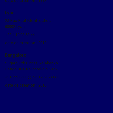
date de création : 1993
Lyon
23 Rue Paul Montrochet,
69002 Lyon
+33 4 12 05 85 44
date de création : 2019
Bangalore
Sugata, 6th Cross, Yelahanka,
Bengaluru, Karnataka 562157
+918550080033 /+91702674141
date de création : 2016