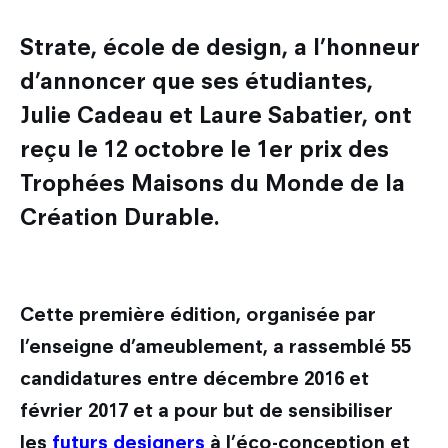
Les métiers du design
Nos actualités
Admission en Design Prototypage
Galileo Global Education
Recherche
Strate, école de design, a l’honneur
Les secteurs d'activité du designer
Admission en Mastères Spécialisés
Encyclopédie du design
d’annoncer que ses étudiantes,
Strate Research
Que deviennent nos diplômés ?
International
Admissions hors Mon Master
FAQ
Julie Cadeau et Laure Sabatier, ont
Labo : Robotics by design lab
Combien coûtent mes études ?
Qui sommes-nous ?
reçu le 12 octobre le 1er prix des
Découvrir le service international
Labo : Exalt Design Lab
Entreprises
Trophées Maisons du Monde de la
Le cursus Design à l'international
Labo : Reset Design Lab
Création Durable.
L'échange académique
Labo : Ethos Design Lab
Candidature des étudiants internationaux
Nos partenaires internationaux
Cette première édition, organisée par
l’enseigne d’ameublement, a rassemblé 55
candidatures entre décembre 2016 et
février 2017 et a pour but de sensibiliser
les
futurs designers
à l’éco-conception et