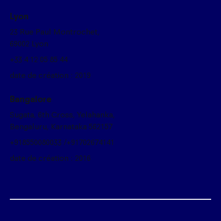
Lyon
23 Rue Paul Montrochet,
69002 Lyon
+33 4 12 05 85 44
date de création : 2019
Bangalore
Sugata, 6th Cross, Yelahanka,
Bengaluru, Karnataka 562157
+918550080033 /+91702674141
date de création : 2016