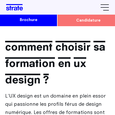
Brochure
Candidature
L'école
Avis & Témoignages
comment choisir sa
Formations
Strate Paris
formation en ux
Strate Lyon
Admissions
La vie étudiante à Strate
design ?
Comment candidater à Strate ?
Le design by Strate
Rencontrez-nous
Admission en Cursus Design
Tarifs / Financement / Logement
L'UX design est un domaine en plein essor
Nos prochaines dates
Parcoursup : Admission 1ère année Design
Nos partenaires
qui passionne les profils férus de design
Après Strate
JPO & autres évènements
Admission Parallèle : 2e, 3e et 4e année Design
L'équipe Strate
numérique. Les offres de formations sont