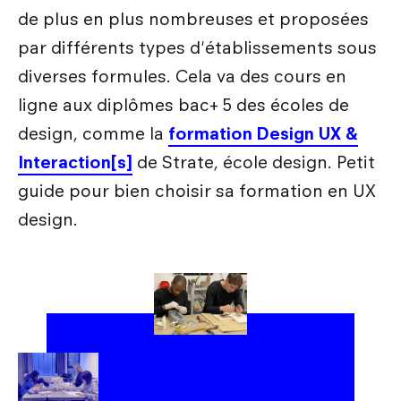
Les métiers du design
Nos actualités
de plus en plus nombreuses et proposées
Admission en Design Prototypage
Galileo Global Education
Recherche
Les secteurs d'activité du designer
par différents types d'établissements sous
Admission en Mastères Spécialisés
Encyclopédie du design
Strate Research
diverses formules. Cela va des cours en
Que deviennent nos diplômés ?
International
Admissions hors Mon Master
FAQ
ligne aux diplômes bac+ 5 des écoles de
Labo : Robotics by design lab
Combien coûtent mes études ?
Qui sommes-nous ?
design, comme la
formation Design UX &
Découvrir le service international
Labo : Exalt Design Lab
Entreprises
Interaction[s]
de Strate, école design. Petit
Le cursus Design à l'international
Labo : Reset Design Lab
guide pour bien choisir sa formation en UX
L'échange académique
Labo : Ethos Design Lab
design.
Candidature des étudiants internationaux
Nos partenaires internationaux