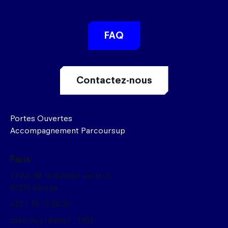
FAQ
Contactez-nous
Portes Ouvertes
Accompagnement Parcoursup
Paris
27 Av, de la division Leclerc,
92310 Sèvres
+33 1 59 13 36 00
date de création : 1993