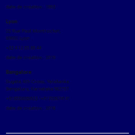
date de création : 1993
Lyon
23 Rue Paul Montrochet,
69002 Lyon
+33 4 12 05 85 44
date de création : 2019
Bangalore
Sugata, 6th Cross, Yelahanka,
Bengaluru, Karnataka 562157
+918550080033 /+91702674141
date de création : 2016