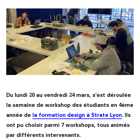
Les métiers du design
Nos actualités
Admission en Design Prototypage
Galileo Global Education
Recherche
Les secteurs d'activité du designer
Admission en Mastères Spécialisés
Encyclopédie du design
Strate Research
Que deviennent nos diplômés ?
International
Admissions hors Mon Master
FAQ
Labo : Robotics by design lab
Combien coûtent mes études ?
Qui sommes-nous ?
Découvrir le service international
Labo : Exalt Design Lab
Entreprises
Le cursus Design à l'international
Labo : Reset Design Lab
L'échange académique
Labo : Ethos Design Lab
Candidature des étudiants internationaux
Du lundi 20 au vendredi 24 mars, s’est déroulée
Nos partenaires internationaux
la semaine de workshop des étudiants en 4ème
année de
la formation design à Strate Lyon
. Ils
ont pu choisir parmi 7 workshops, tous animés
par différents intervenants.