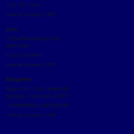
+33 1 59 13 36 00
date de création : 1993
Lyon
23 Rue Paul Montrochet,
69002 Lyon
+33 4 12 05 85 44
date de création : 2019
Bangalore
Sugata, 6th Cross, Yelahanka,
Bengaluru, Karnataka 562157
+918550080033 /+91702674141
date de création : 2016