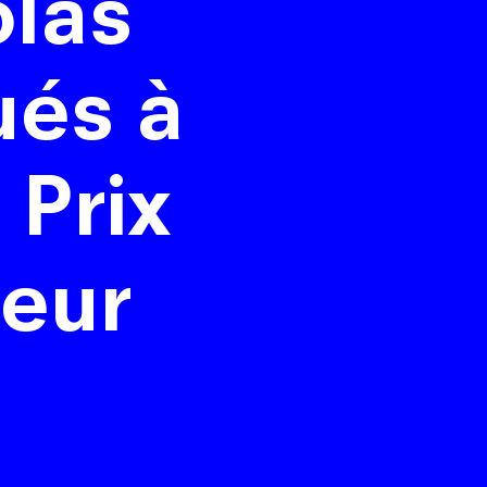
olas
ués à
 Prix
teur