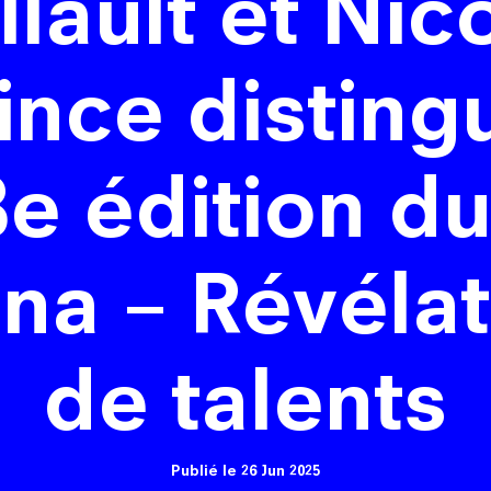
llault et Nic
ince disting
8e édition du
na – Révéla
de talents
Publié le 26 Jun 2025