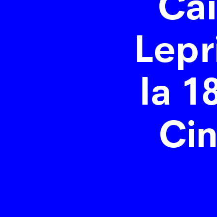
Cai
Lepr
la 1
Cin