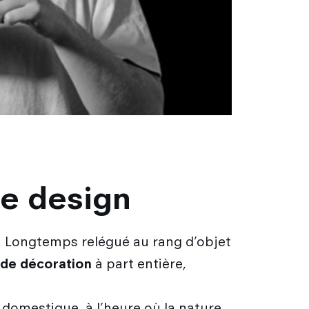
e design
r. Longtemps relégué au rang d’objet
 de décoration
à part entière,
 domestique, à l’heure où la nature