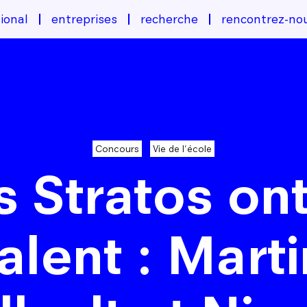
ional
entreprises
recherche
rencontrez-no
Concours
Vie de l'école
 Stratos on
talent : Marti