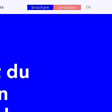
us
FR
EN
brochure
candidater
t du
n