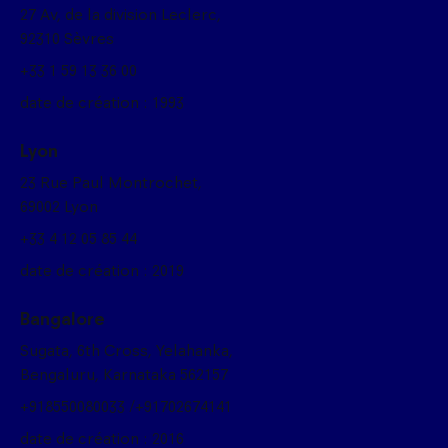
27 Av, de la division Leclerc,
92310 Sèvres
+33 1 59 13 36 00
date de création : 1993
Lyon
23 Rue Paul Montrochet,
69002 Lyon
+33 4 12 05 85 44
date de création : 2019
Bangalore
Sugata, 6th Cross, Yelahanka,
Bengaluru, Karnataka 562157
+918550080033 /+91702674141
date de création : 2016