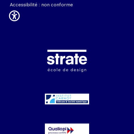
Accessibilité : non conforme
Image