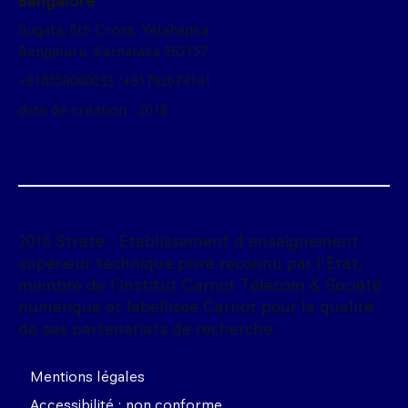
Bangalore
Sugata, 6th Cross, Yelahanka,
Bengaluru, Karnataka 562157
+918550080033 /+91702674141
date de création : 2016
2016 Strate - Établissement d'enseignement
supérieur technique privé reconnu par l'État,
membre de l'Institut Carnot Télécom & Société
numérique et labellisée Carnot pour la qualité
de ses partenariats de recherche.
Mentions légales
Accessibilité : non conforme