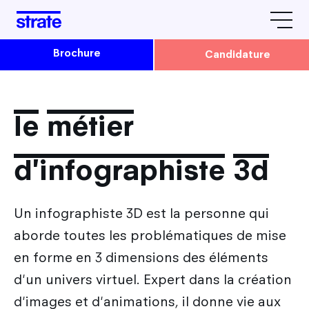
Brochure
Candidature
L'école
Avis & Témoignages
le métier
Formations
Strate Paris
d'infographiste 3d
Strate Lyon
Admissions
La vie étudiante à Strate
Un infographiste 3D est la personne qui
Comment candidater à Strate ?
Le design by Strate
Rencontrez-nous
aborde toutes les problématiques de mise
Admission en Cursus Design
Tarifs / Financement / Logement
en forme en 3 dimensions des éléments
Nos prochaines dates
Parcoursup : Admission 1ère année Design
Nos partenaires
d'un univers virtuel. Expert dans la création
Après Strate
JPO & autres évènements
Admission Parallèle : 2e, 3e et 4e année Design
L'équipe Strate
d'images et d'animations, il donne vie aux