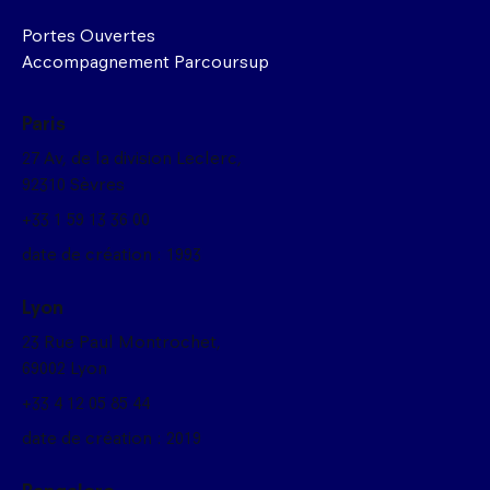
Portes Ouvertes
Accompagnement Parcoursup
Paris
27 Av, de la division Leclerc,
92310 Sèvres
+33 1 59 13 36 00
date de création : 1993
Lyon
23 Rue Paul Montrochet,
69002 Lyon
+33 4 12 05 85 44
date de création : 2019