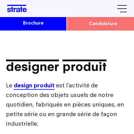
Brochure
Candidature
L'école
Avis & Témoignages
Formations
Strate Paris
designer produit
Strate Lyon
Admissions
La vie étudiante à Strate
Le
design produit
est l’activité de
Comment candidater à Strate ?
Le design by Strate
conception des objets usuels de notre
Rencontrez-nous
quotidien, fabriqués en pièces uniques, en
Admission en Cursus Design
Tarifs / Financement / Logement
petite série ou en grande série de façon
Nos prochaines dates
Parcoursup : Admission 1ère année Design
Nos partenaires
Après Strate
industrielle.
JPO & autres évènements
Admission Parallèle : 2e, 3e et 4e année Design
L'équipe Strate