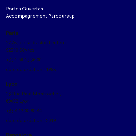
Portes Ouvertes
Accompagnement Parcoursup
Paris
27 Av, de la division Leclerc,
92310 Sèvres
+33 1 59 13 36 00
date de création : 1993
Lyon
23 Rue Paul Montrochet,
69002 Lyon
+33 4 12 05 85 44
date de création : 2019
Bangalore