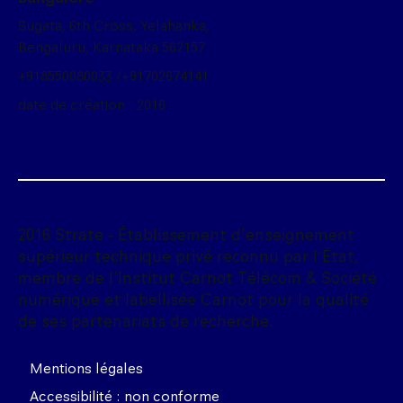
Sugata, 6th Cross, Yelahanka,
Bengaluru, Karnataka 562157
+918550080033 /+91702674141
date de création : 2016
2016 Strate - Établissement d'enseignement
supérieur technique privé reconnu par l'État,
membre de l'Institut Carnot Télécom & Société
numérique et labellisée Carnot pour la qualité
de ses partenariats de recherche.
Mentions légales
Accessibilité : non conforme