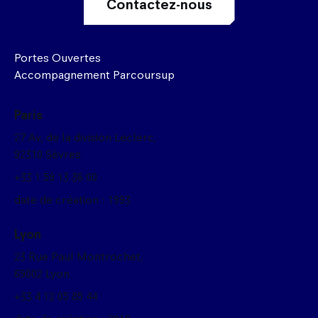
Contactez-nous
Portes Ouvertes
Accompagnement Parcoursup
Paris
27 Av, de la division Leclerc,
92310 Sèvres
+33 1 59 13 36 00
date de création : 1993
Lyon
23 Rue Paul Montrochet,
69002 Lyon
+33 4 12 05 85 44