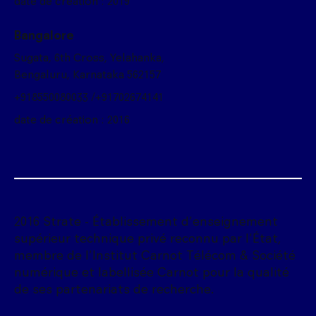
date de création : 2019
Bangalore
Sugata, 6th Cross, Yelahanka,
Bengaluru, Karnataka 562157
+918550080033 /+91702674141
date de création : 2016
2016 Strate - Établissement d'enseignement
supérieur technique privé reconnu par l'État,
membre de l'Institut Carnot Télécom & Société
numérique et labellisée Carnot pour la qualité
de ses partenariats de recherche.