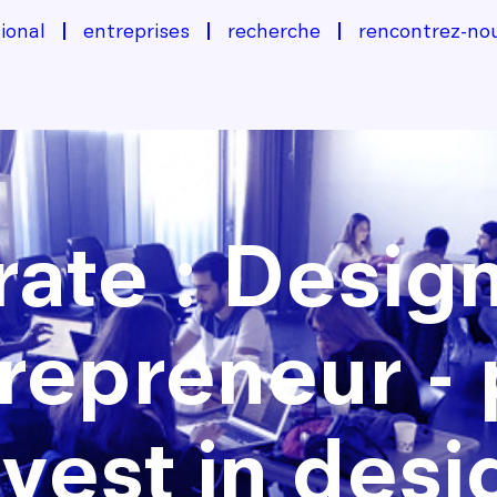
ional
entreprises
recherche
rencontrez-no
rate : Desig
repreneur - 
nvest in desi