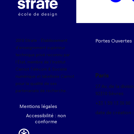
Portes Ouvertes
2016 Strate - Établissement
d'enseignement supérieur
technique privé reconnu par
l'État, membre de l'Institut
Carnot Télécom & Société
Paris
numérique et labellisée Carnot
pour la qualité de ses
27 Av, de la divisi
partenariats de recherche.
92310 Sèvres
+33 1 59 13 36 00
Mentions légales
date de création :
Accessibilité : non
conforme