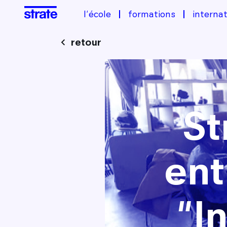
l'école
formations
internat
retour
Image
St
ent
"I