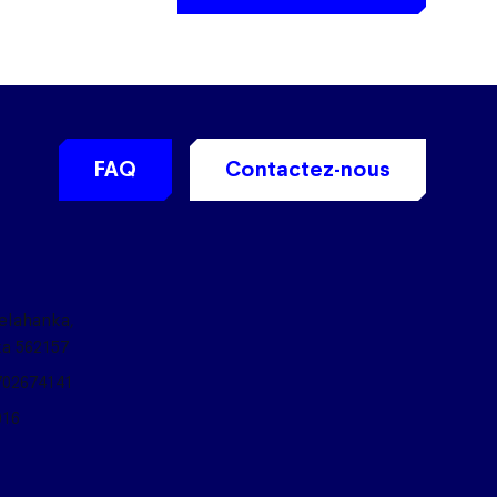
FAQ
Contactez-nous
Yelahanka,
ka 562157
702674141
016