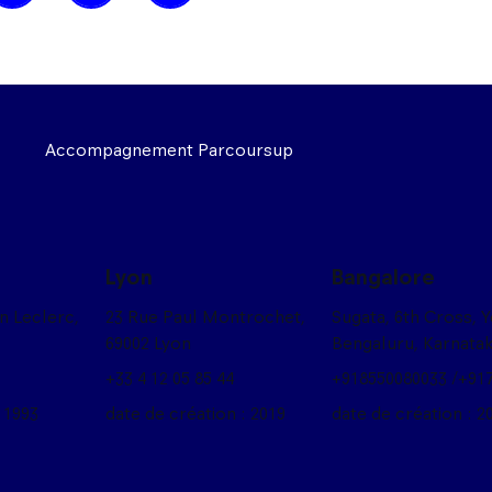
Accompagnement Parcoursup
Lyon
Bangalore
on Leclerc,
23 Rue Paul Montrochet,
Sugata, 6th Cross, 
69002 Lyon
Bengaluru, Karnata
+33 4 12 05 85 44
+918550080033 /+91
 1993
date de création : 2019
date de création : 2