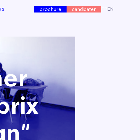
us
FR
EN
brochure
candidater
ner
prix
gn"