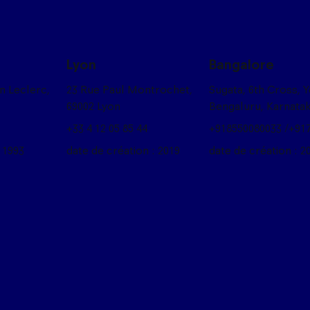
Lyon
Bangalore
on Leclerc,
23 Rue Paul Montrochet,
Sugata, 6th Cross, 
69002 Lyon
Bengaluru, Karnata
+33 4 12 05 85 44
+918550080033 /+91
 1993
date de création : 2019
date de création : 2
box