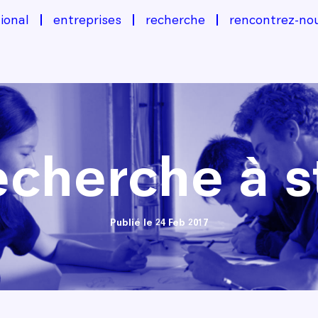
ional
entreprises
recherche
rencontrez-no
echerche à s
Publié le 24 Feb 2017