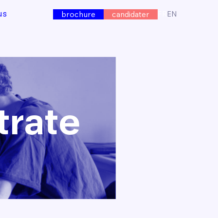
us
FR
EN
brochure
candidater
trate