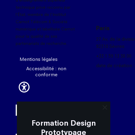
d'enseignement supérieur
technique privé reconnu par
l'État, membre de l'Institut
Carnot Télécom & Société
Paris
numérique et labellisée Carnot
pour la qualité de ses
27 Av, de la divisi
partenariats de recherche.
92310 Sèvres
+33 1 59 13 36 00
Mentions légales
date de création :
Accessibilité : non
conforme
close trigger 
Formation Design
Prototypage