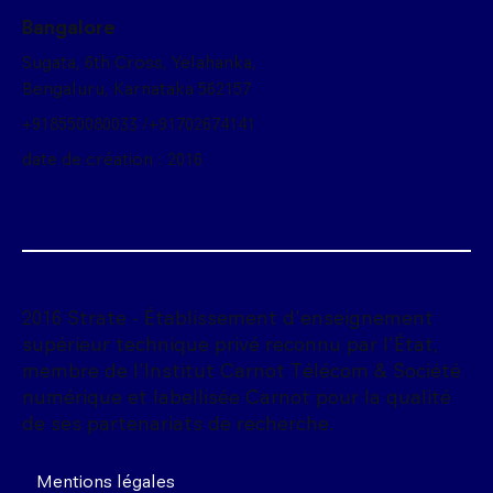
Bangalore
Sugata, 6th Cross, Yelahanka,
Bengaluru, Karnataka 562157
+918550080033 /+91702674141
date de création : 2016
2016 Strate - Établissement d'enseignement
supérieur technique privé reconnu par l'État,
membre de l'Institut Carnot Télécom & Société
numérique et labellisée Carnot pour la qualité
de ses partenariats de recherche.
Mentions légales