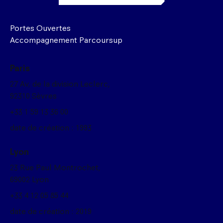
Portes Ouvertes
Accompagnement Parcoursup
Paris
27 Av, de la division Leclerc,
92310 Sèvres
+33 1 59 13 36 00
date de création : 1993
Lyon
23 Rue Paul Montrochet,
69002 Lyon
+33 4 12 05 85 44
date de création : 2019