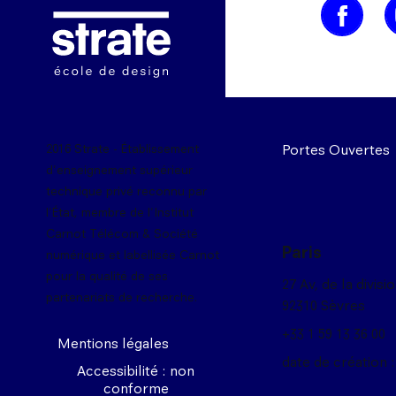
Image
Portes Ouvertes
2016 Strate - Établissement
d'enseignement supérieur
technique privé reconnu par
l'État, membre de l'Institut
Carnot Télécom & Société
Paris
numérique et labellisée Carnot
pour la qualité de ses
27 Av, de la divisi
partenariats de recherche.
92310 Sèvres
+33 1 59 13 36 00
Mentions légales
date de création :
Accessibilité : non
conforme