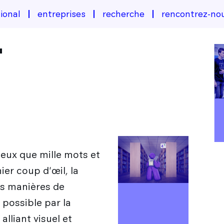
ional
entreprises
recherche
rencontrez-no
n
eux que mille mots et
er coup d'œil, la
es manières de
u possible par la
lliant visuel et