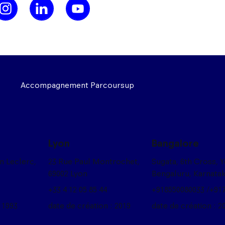
Accompagnement Parcoursup
Lyon
Bangalore
on Leclerc,
23 Rue Paul Montrochet,
Sugata, 6th Cross, 
69002 Lyon
Bengaluru, Karnata
+33 4 12 05 85 44
+918550080033 /+91
 1993
date de création : 2019
date de création : 2