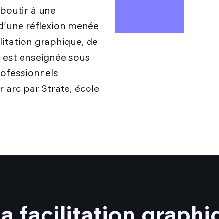
boutir à une
 d'une réflexion menée
litation graphique, de
, est enseignée sous
rofessionnels
r arc par Strate, école
a facilitation graphi