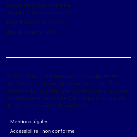
Sugata, 6th Cross, Yelahanka,
Bengaluru, Karnataka 562157
+918550080033 /+91702674141
date de création : 2016
2016 Strate - Établissement d'enseignement
supérieur technique privé reconnu par l'État,
membre de l'Institut Carnot Télécom & Société
numérique et labellisée Carnot pour la qualité
de ses partenariats de recherche.
Mentions légales
Accessibilité : non conforme