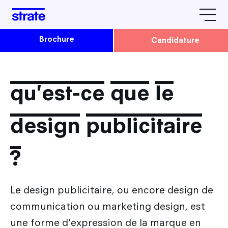
Brochure
Candidature
L'école
Avis & Témoignages
qu'est-ce que le
Formations
Strate Paris
design publicitaire
Strate Lyon
Admissions
La vie étudiante à Strate
?
Comment candidater à Strate ?
Le design by Strate
Rencontrez-nous
Admission en Cursus Design
Tarifs / Financement / Logement
Le design publicitaire, ou encore design de
Nos prochaines dates
Parcoursup : Admission 1ère année Design
Nos partenaires
communication ou marketing design, est
Après Strate
JPO & autres évènements
Admission Parallèle : 2e, 3e et 4e année Design
L'équipe Strate
une forme d'expression de la marque en