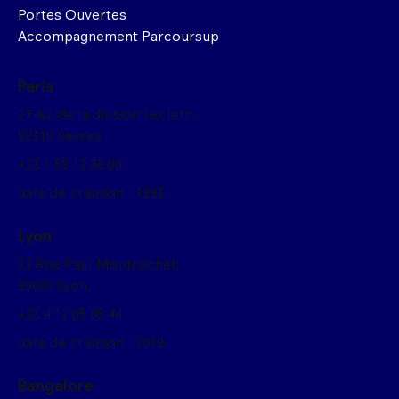
Portes Ouvertes
Accompagnement Parcoursup
Paris
27 Av, de la division Leclerc,
92310 Sèvres
+33 1 59 13 36 00
date de création : 1993
Lyon
23 Rue Paul Montrochet,
69002 Lyon
+33 4 12 05 85 44
date de création : 2019
Bangalore