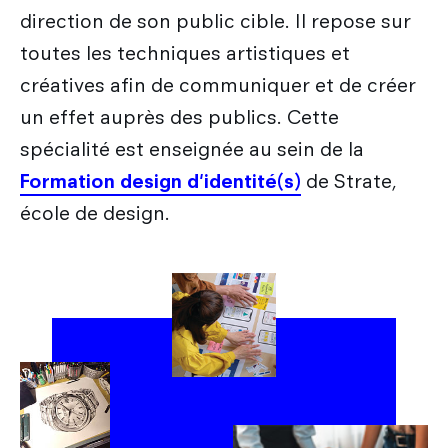
Les métiers du design
Nos actualités
direction de son public cible. Il repose sur
Admission en Design Prototypage
Galileo Global Education
Recherche
Les secteurs d'activité du designer
toutes les techniques artistiques et
Admission en Mastères Spécialisés
Encyclopédie du design
Strate Research
créatives afin de communiquer et de créer
Que deviennent nos diplômés ?
International
Admissions hors Mon Master
FAQ
un effet auprès des publics. Cette
Labo : Robotics by design lab
Combien coûtent mes études ?
Qui sommes-nous ?
spécialité est enseignée au sein de la
Découvrir le service international
Labo : Exalt Design Lab
Entreprises
Formation design d'identité(s)
de Strate,
Le cursus Design à l'international
Labo : Reset Design Lab
école de design.
L'échange académique
Labo : Ethos Design Lab
Candidature des étudiants internationaux
Nos partenaires internationaux