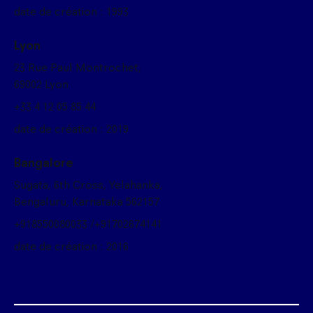
date de création : 1993
Lyon
23 Rue Paul Montrochet,
69002 Lyon
+33 4 12 05 85 44
date de création : 2019
Bangalore
Sugata, 6th Cross, Yelahanka,
Bengaluru, Karnataka 562157
+918550080033 /+91702674141
date de création : 2016