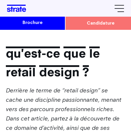
Brochure
Candidature
L'école
Avis & Témoignages
qu'est-ce que le
Formations
Strate Paris
retail design ?
Strate Lyon
Admissions
La vie étudiante à Strate
Derrière le terme de “retail design” se
Comment candidater à Strate ?
Le design by Strate
Rencontrez-nous
cache une discipline passionnante, menant
Admission en Cursus Design
Tarifs / Financement / Logement
vers des parcours professionnels riches.
Nos prochaines dates
Parcoursup : Admission 1ère année Design
Nos partenaires
Dans cet article, partez à la découverte de
Après Strate
JPO & autres évènements
Admission Parallèle : 2e, 3e et 4e année Design
L'équipe Strate
ce domaine d’activité, ainsi que de ses