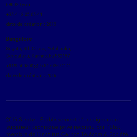
69002 Lyon
+33 4 12 05 85 44
date de création : 2019
Bangalore
Sugata, 6th Cross, Yelahanka,
Bengaluru, Karnataka 562157
+918550080033 /+91702674141
date de création : 2016
2016 Strate - Établissement d'enseignement
supérieur technique privé reconnu par l'État,
membre de l'Institut Carnot Télécom & Société