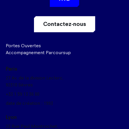
Contactez-nous
Portes Ouvertes
Accompagnement Parcoursup
Paris
27 Av, de la division Leclerc,
92310 Sèvres
+33 1 59 13 36 00
date de création : 1993
Lyon
23 Rue Paul Montrochet,