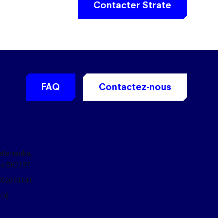
Contacter Strate
FAQ
Contactez-nous
Yelahanka,
ka 562157
702674141
016