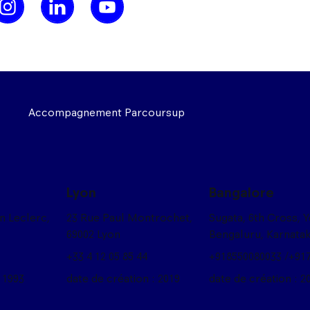
Accompagnement Parcoursup
Lyon
Bangalore
on Leclerc,
23 Rue Paul Montrochet,
Sugata, 6th Cross, 
69002 Lyon
Bengaluru, Karnata
+33 4 12 05 85 44
+918550080033 /+91
 1993
date de création : 2019
date de création : 2