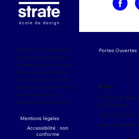
Image
Portes Ouvertes
2016 Strate - Établissement
d'enseignement supérieur
technique privé reconnu par
l'État, membre de l'Institut
Carnot Télécom & Société
Paris
numérique et labellisée Carnot
pour la qualité de ses
27 Av, de la divisi
partenariats de recherche.
92310 Sèvres
+33 1 59 13 36 00
Mentions légales
date de création :
Accessibilité : non
conforme