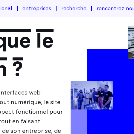
ional
entreprises
recherche
rencontrez-no
que le
n ?
 interfaces web
tout numérique, le site
spect fonctionnel pour
 tout en faisant
té de son entreprise, de