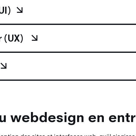
UI)
r (UX)
u webdesign en entr