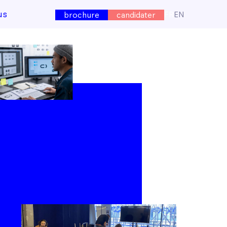
us
FR
EN
brochure
candidater