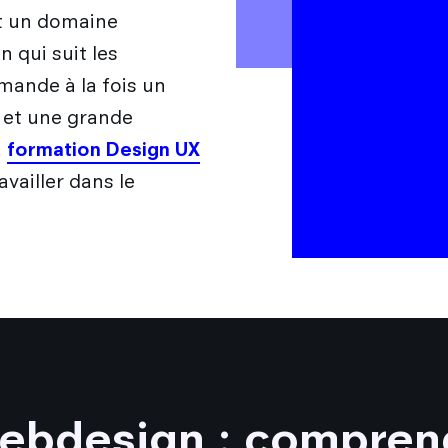
st un domaine
 qui suit les
mande à la fois un
é et une grande
a
formation Design UX
ravailler dans le
webdesign : compren