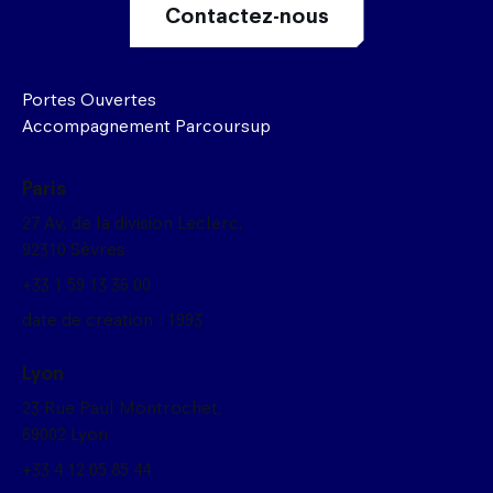
Contactez-nous
Portes Ouvertes
Accompagnement Parcoursup
Paris
27 Av, de la division Leclerc,
92310 Sèvres
+33 1 59 13 36 00
date de création : 1993
Lyon
23 Rue Paul Montrochet,
69002 Lyon
+33 4 12 05 85 44