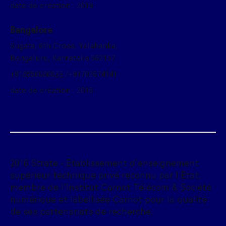
date de création : 2019
Bangalore
Sugata, 6th Cross, Yelahanka,
Bengaluru, Karnataka 562157
+918550080033 /+91702674141
date de création : 2016
2016 Strate - Établissement d'enseignement
supérieur technique privé reconnu par l'État,
membre de l'Institut Carnot Télécom & Société
numérique et labellisée Carnot pour la qualité
de ses partenariats de recherche.