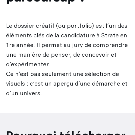
Les métiers du design
Nos actualités
Admission en Design Prototypage
Galileo Global Education
Recherche
Les secteurs d'activité du designer
Admission en Mastères Spécialisés
Encyclopédie du design
Strate Research
Le dossier créatif (ou portfolio) est l’un des
Que deviennent nos diplômés ?
International
Admissions hors Mon Master
FAQ
éléments clés de la candidature à Strate en
Labo : Robotics by design lab
Combien coûtent mes études ?
Qui sommes-nous ?
1re année. Il permet au jury de comprendre
Découvrir le service international
Labo : Exalt Design Lab
Entreprises
une manière de penser, de concevoir et
Le cursus Design à l'international
Labo : Reset Design Lab
d’expérimenter.
L'échange académique
Labo : Ethos Design Lab
Ce n’est pas seulement une sélection de
Candidature des étudiants internationaux
visuels : c’est un aperçu d’une démarche et
d’un univers.
Nos partenaires internationaux