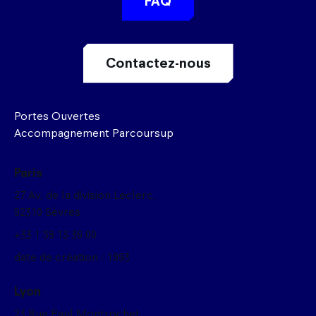
FAQ
Contactez-nous
Portes Ouvertes
Accompagnement Parcoursup
Paris
27 Av, de la division Leclerc,
92310 Sèvres
+33 1 59 13 36 00
date de création : 1993
Lyon
23 Rue Paul Montrochet,