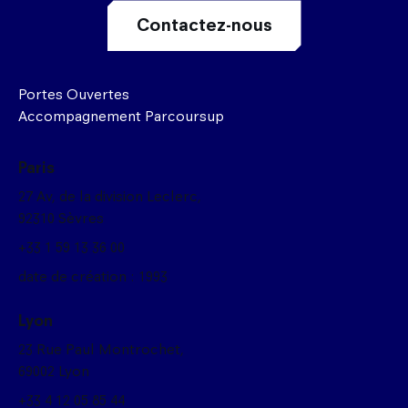
Contactez-nous
Portes Ouvertes
Accompagnement Parcoursup
Paris
27 Av, de la division Leclerc,
92310 Sèvres
+33 1 59 13 36 00
date de création : 1993
Lyon
23 Rue Paul Montrochet,
69002 Lyon
+33 4 12 05 85 44