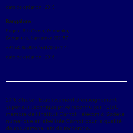
date de création : 2019
Bangalore
Sugata, 6th Cross, Yelahanka,
Bengaluru, Karnataka 562157
+918550080033 /+91702674141
date de création : 2016
2016 Strate - Établissement d'enseignement
supérieur technique privé reconnu par l'État,
membre de l'Institut Carnot Télécom & Société
numérique et labellisée Carnot pour la qualité
de ses partenariats de recherche.